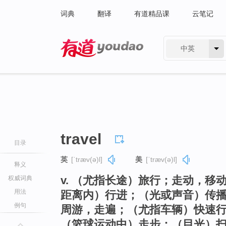
词典
翻译
有道精品课
云笔记
中英
有道 - 网易旗下搜索
travel
目录
英
[ˈtræv(ə)l]
美
[ˈtræv(ə)l]
释义
v. （尤指长途）旅行；走动，
权威词典
用法
距离内）行进；（光或声音）传
例句
周游，走遍；（尤指车辆）快速
（篮球运动中）走步；（目光）