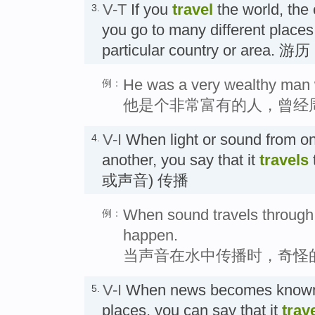
V-T
If you
travel
the world, the 
3.
you go to many different places 
particular country or area. 游历
He was a very wealthy man 
例：
他是个非常富有的人，曾经
V-I
When light or sound from o
4.
another, you say that it
travels
或声音) 传播
When sound travels through 
例：
happen.
当声音在水中传播时，奇怪
V-I
When news becomes known b
5.
places, you can say that it
trav