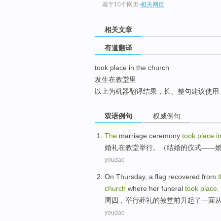
基于10个网页
-
相关网页
top
相关文章
有道翻译
took place in the church
发生在教堂里
以上为机器翻译结果，长、整句建议使用
双语例句
权威例句
The
marriage
ceremony
took
place
i
婚礼
在
教堂举行。（
结婚
的仪式——
youdao
On Thursday
, a
flag recovered
from
church
where her
funeral
took
place
.
周四
，
举行葬礼
的
教堂
前升起了一面
youdao