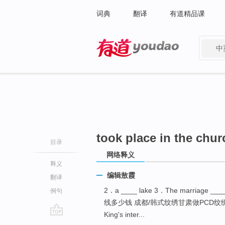
词典
翻译
有道精品课
中
有道 - 网易旗下搜索
took place in the chur
目录
网络释义
释义
编辑敖霞
翻译
2．a ____ lake 3．The marriage ___
例句
线多少钱 成都/韩式纹绣甘肃做PCD纹绣多少钱It is sa
King's inter...
go