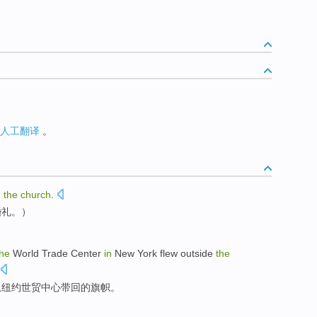
人工翻译
。
n
the
church
.
婚礼。）
the
World
Trade
Center
in
New York
flew outside
the
从
纽约
世贸
中心
带回
的
旗帜
。