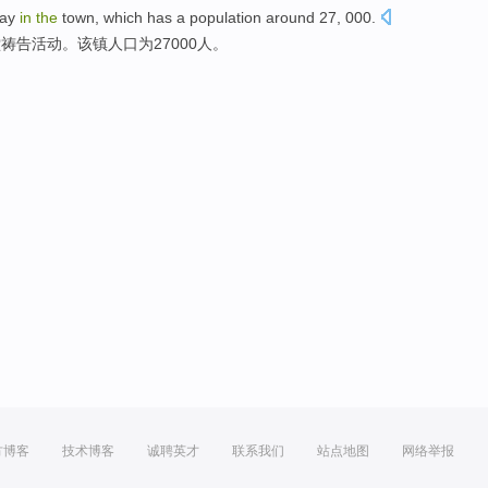
ay
in
the
town
, which has a
population
around
27
, 000.
堂
祷告活动。该镇
人口
为27000人。
方博客
技术博客
诚聘英才
联系我们
站点地图
网络举报