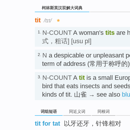
柯林斯英汉双解大词典
tit
/tɪt/
N-COUNT
A woman's
tits
are 
1.
式，粗话]
[usu pl]
N
a despicable or unpleasant p
2.
term of address (常用于称
N-COUNT
A
tit
is a small Euro
3.
bird that eats insects and seed
kinds of tit. 山雀 → see also
blu
词组短语
同近义词
同根词
tit for tat
以牙还牙，针锋相对