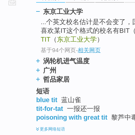
go
东京工业大学
top
...个英文校名估计是不会变了，
喜欢某IT这个格式的校名有BI
TIT
（
东京工业大学
）
基于94个网页
-
相关网页
涡轮机进气温度
广州
哲品家居
短语
blue tit
蓝山雀
tit-for-tat
一报还一报
poisoning with great tit
黎芦中
更多
网络短语