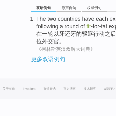
双语例句
原声例句
权威例句
The
two
countries
have each
ex
following
a
round
of
tit
-for-tat e
在
一轮
以牙还牙
的
驱逐
行动
之后
位外交官
。
《柯林斯英汉双解大词典》
更多双语例句
关于有道
Investors
有道智选
官方博客
技术博客
诚聘英