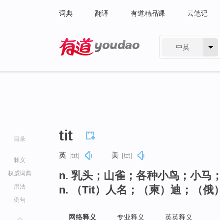
词典
翻译
有道精品课
云笔记
中英
有道 - 网易旗下搜索
tit
目录
英
[tɪt]
美
[tɪt]
释义
n. 乳头；山雀；各种小鸟；小马
权威词典
用法
n. （Tit）人名；（柬）迪；（俄
例句
网络释义
专业释义
英英释义