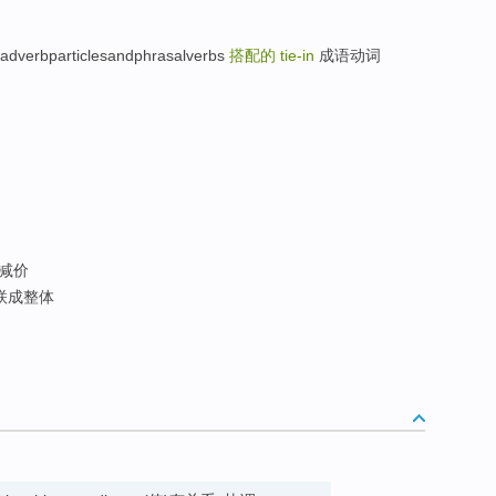
erbparticlesandphrasalverbs
搭配的
tie-in
成语动词
配减价
结联成整体