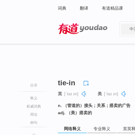
词典
翻译
有道精品课
中
有道 - 网易旗下搜索
tie-in
目录
英
[ˈtaɪ ɪn]
美
[ˈtaɪ ɪn]
释义
n. （管道的）接头；关系；搭卖的广告
权威词典
adj. （美）搭卖的
用法
例句
网络释义
专业释义
英英