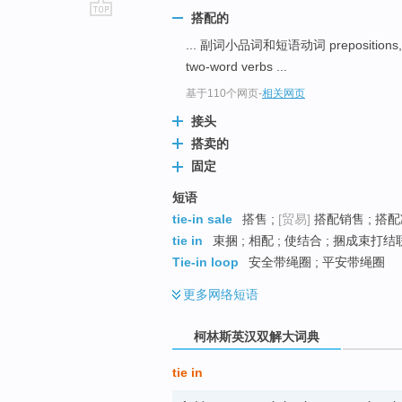
搭配的
go
... 副词小品词和短语动词 prepositions,adv
top
two-word verbs ...
基于110个网页
-
相关网页
接头
搭卖的
固定
短语
tie-in sale
搭售 ;
[贸易]
搭配销售 ; 搭
tie in
束捆 ; 相配 ; 使结合 ; 捆成束打
Tie-in loop
安全带绳圈 ; 平安带绳圈
更多
网络短语
柯林斯英汉双解大词典
tie in