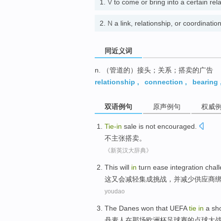
1.
V
to come or bring into a certain 
2.
N
a link, relationship, or coordina
同近义词
n. （管道的）接头；关系；搭卖的广告
relationship
,
connection
,
bearing
双语例句
原声例句
权威
Tie-in
sale
is not
encouraged.
不
主张搭
卖
。
《新英汉大辞典》
This
will
in
turn
ease
integration
chal
这
又会
减轻
集成
挑战
，
并
减少
供应商
youdao
The
Danes
won
that UEFA
tie
in
a
sh
丹麦
人
在
那场
欧洲杯足球赛的点球大