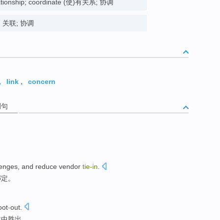
relationship; coordinate (使)有关系; 协调
tion 关联; 协调
,
link
,
concern
例句
lenges
,
and
reduce
vendor
tie-in
.
绑定。
oot
-
out
.
战中胜出。