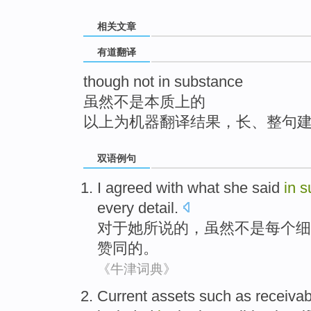
top
相关文章
有道翻译
though not in substance
虽然不是本质上的
以上为机器翻译结果，长、整句
双语例句
I
agreed with
what
she
said
in
s
every
detail
.
对于
她
所说
的，
虽然
不是
每个
细
赞同的。
《牛津词典》
Current
assets
such as
receivab