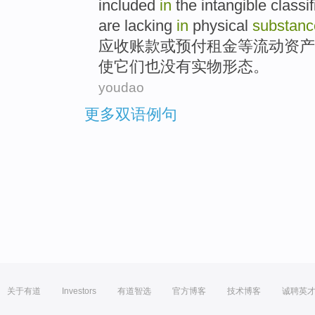
included
in
the
intangible classi
are
lacking
in
physical
substanc
应收账款
或
预付
租金
等
流动
资产
使
它们
也
没有实物形态。
youdao
更多双语例句
关于有道
Investors
有道智选
官方博客
技术博客
诚聘英