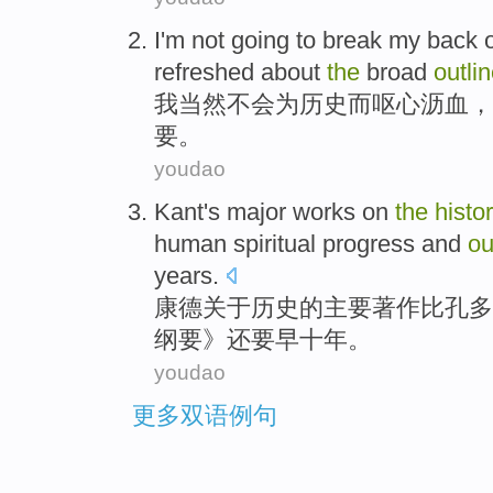
I
'm
not going
to
break my back 
refreshed
about
the
broad
outli
我
当然
不会
为
历史
而呕心沥血，
要
。
youdao
Kant's
major
works
on
the
histo
human
spiritual
progress
and
ou
years
.
康德
关于
历史
的
主要
著作
比
孔多
纲要
》
还要
早
十年
。
youdao
更多双语例句