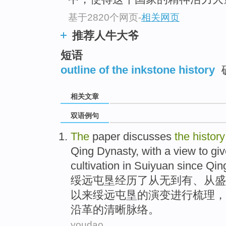
基于2820个网页
-
相关网页
推荐人牛大爷
短语
outline of the inkstone history
相关文章
双语例句
The
paper
discusses
the
history
Qing
Dynasty,
with a
view
to gi
cultivation in Suiyuan
since
Qin
绥远
屯垦经历了从无到有、
从
盛
以来
绥远屯垦
的
演变进行梳理，
沿革
的
清晰脉络。
youdao