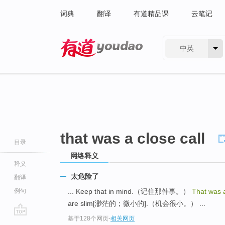
词典
翻译
有道精品课
云笔记
中英
有道 - 网易旗下搜索
that was a close call
目录
网络释义
释义
太危险了
翻译
例句
... Keep that in mind.（记住那件事。）
That was a
are slim[渺茫的；微小的].（机会很小。） ...
基于128个网页
-
相关网页
go