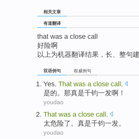
top
相关文章
有道翻译
that was a close call
好险啊
以上为机器翻译结果，长、整句
双语例句
权威例句
Yes
.
That
was
a
close
call
.
是的
。
那
真是
千钧一发
啊！
youdao
That
was
a
close
call
.
太危险
了。
真是
千钧一发。
youdao