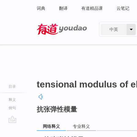
词典
翻译
有道精品课
云笔记
中英
有道 - 网易旗下搜索
tensional modulus of el
目录
释义
抗张弹性模量
例句
网络释义
专业释义
go
top