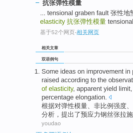
抗张弹性模量
... tensional graben fault 
elasticity
抗张弹性模量
tension
基于52个网页
-
相关网页
相关文章
双语例句
Some
ideas on
improvement
in
raised
according to
the
observat
of
elasticity
, apparent yield limit
percentage
elongation
.
根据
对
弹性
模
量、非
比例
强度
、
分析
，
提出了
预应力
钢丝
张
拉施
youdao