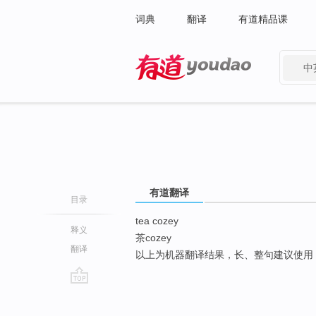
词典
翻译
有道精品课
中
有道 - 网易旗下搜索
有道翻译
目录
tea cozey
释义
茶cozey
翻译
以上为机器翻译结果，长、整句建议使用
go
top