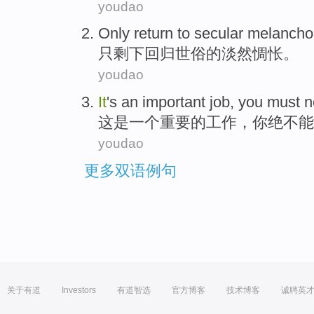
youdao
Only
return to
secular
melancho
只剩下
回归
世俗的淡然
惆怅
。
youdao
It
's
an
important
job
,
you
must n
这
是
一个
重要
的
工作
，
你
绝不
能
youdao
更多双语例句
关于有道
Investors
有道智选
官方博客
技术博客
诚聘英