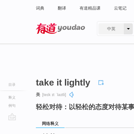
词典
翻译
有道精品课
云笔记
中英
有道 - 网易旗下搜索
take it lightly
目录
美
[teɪk ɪt ˈlaɪtli]
释义
轻松对待：以轻松的态度对待某
例句
网络释义
go
top