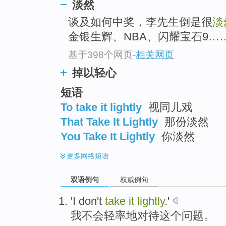
淡然
谈及如何中奖，李先生倒是很
淡
金银生辉、NBA、闪耀宝石9…
基于398个网页
-
相关网页
掉以轻心
短语
To take it lightly
视同儿戏
That Take It Lightly
那份淡然
You Take It Lightly
你淡然
更多
网络短语
双语例句
权威例句
'I
don't
take
it
lightly
.'
我
不会
轻率地
对待
这个
问题。