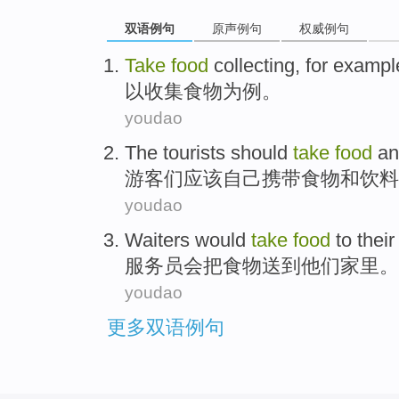
双语例句
原声例句
权威例句
Take
food
collecting
,
for
exampl
以
收集
食物
为
例
。
youdao
The tourists
should
take
food
an
游客
们
应该
自己
携带
食物
和
饮料
youdao
W
aiters would
take
food
to their
服
务员会把食物送到他们家里。
youdao
更多双语例句