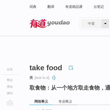
词典
翻译
有道精品课
云笔记
中英
有道 - 网易旗下搜索
take food
目录
美
[teɪk fuːd]
释义
取食物：从一个地方取走食物，
用法
例句
网络释义
专业释义
go