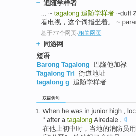
追随学样者
... ~
tagalong
追随学样者
~du
看电视，这个词指坐着。 ~ paran
基于77个网页
-
相关网页
同游网
短语
Barong Tagalong
巴隆他加禄
Tagalong Trl
街道地址
tagalong g
追随学样者
双语例句
When
he
was
in
junior high
,
loc
" after
a
tagalong
Airedale .
在
他
上
初中
时，
当地
的
消防员
用