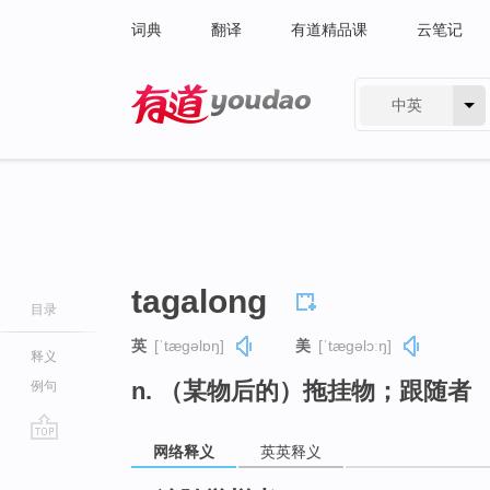
词典
翻译
有道精品课
云笔记
中英
有道 - 网易旗下搜索
tagalong
目录
英
[ˈtæɡəlɒŋ]
美
[ˈtæɡəlɔːŋ]
释义
n. （某物后的）拖挂物；跟随者
例句
网络释义
英英释义
go
top