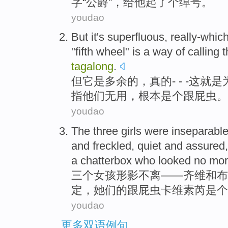
字“
公爵
”，给他起了个
绰号
。
youdao
But
it
's
superfluous
, really-whic
"
fifth
wheel
"
is
a way of calling
tagalong
.
但
它
是
多余
的，真的- - -这
就是
指
他们
无用
，
根本
是个
跟屁虫。
youdao
The
three
girls
were inseparabl
and
freckled
, quiet and assured
a
chatterbox
who
looked
no mo
三个
女孩
形影
不离——齐
维和
布
定，
她们
的
跟屁虫卡维素
芮是个
youdao
更多双语例句