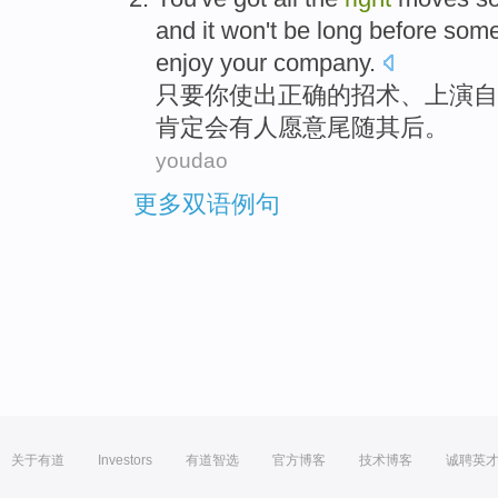
and it
won't
be
long before
som
enjoy your company.
只要
你
使出
正确
的
招术
、上演
自
肯定
会
有人
愿意
尾随
其后。
youdao
更多双语例句
关于有道
Investors
有道智选
官方博客
技术博客
诚聘英