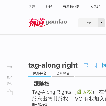
词典
翻译
有道精品课
云笔记
中英
有道 - 网易旗下搜索
tag-along right
目录
网络释义
英英释义
释义
跟随权
例句
Tag-Along Rights（
跟随权
） 
股东出售其股权， VC 有权加
go
top
数股权。