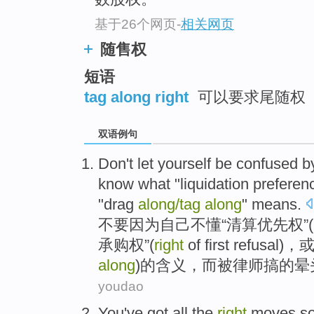
基于26个网页
-
相关网页
随售权
短语
tag along right
可以要求尾随权
双语例句
Don
't let
yourself
be
confused
b
know what
"
liquidation
preferen
"
drag
along
/
tag
along
"
means
.
不要
因为
自己
不
懂
“
清算
优先权
”
承购
权
”(
right
of
first
refusal)，
along
)的含义，而
被
律师
搞
的晕
youdao
You
've got all the
right
moves so