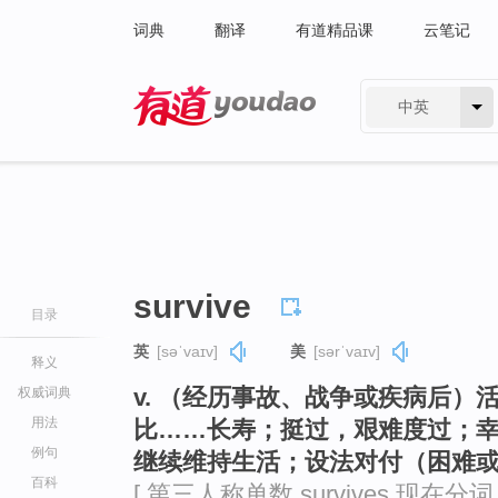
词典
翻译
有道精品课
云笔记
中英
有道 - 网易旗下搜索
survive
目录
英
[səˈvaɪv]
美
[sərˈvaɪv]
释义
v. （经历事故、战争或疾病后
权威词典
用法
比……长寿；挺过，艰难度过；
例句
继续维持生活；设法对付（困难
百科
[ 第三人称单数 survives 现在分词 su