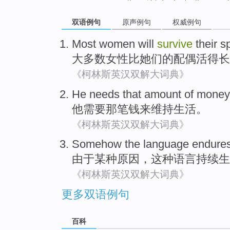
双语例句
原声例句
权威例句
Most
women
will
survive
their
s
大多数
女性
比
她们
的
配偶
活
得长
《柯林斯英汉双解大词典》
He
needs
that
amount
of
money
他
需要
那
笔
钱
来
维持生活
。
《柯林斯英汉双解大词典》
Somehow
the
language
endure
由于某种原因
，这种
语言
持续
生
《柯林斯英汉双解大词典》
更多双语例句
百科