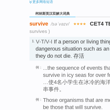
更多
网络短语
柯林斯英汉双解大词典
survive
CET4 T
/səˈvaɪv/
survives )
V-T/V-I
If a person or living thi
1.
dangerous situation such as an 
they do not die. 存活
...the sequence of events that
例：
survive in icy seas for over 
…使4名小学生在冰冷的海
串事件。
Those organisms that are mos
例：
be those that will survive.