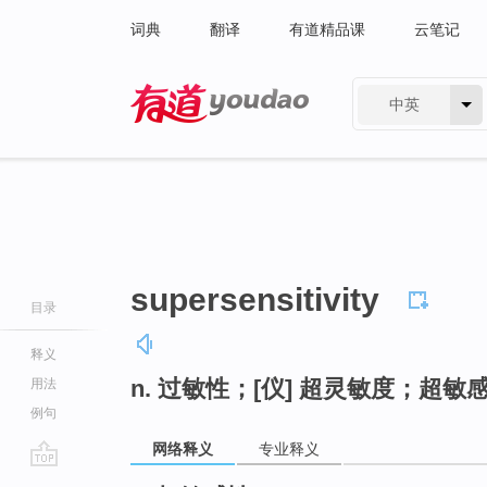
词典
翻译
有道精品课
云笔记
中英
有道 - 网易旗下搜索
supersensitivity
目录
释义
n. 过敏性；[仪] 超灵敏度；超敏
用法
例句
网络释义
专业释义
go