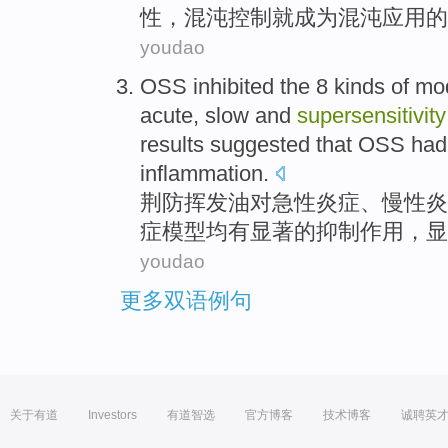
性
，混沌
控制
就
成为混沌
应用
的
youdao
OSS
inhibited
the
8
kinds
of
mo
acute
, slow
and
supersensitivity
results
suggested that
OSS
ha
inflammation
.
荆防挥发油
对
急性
炎症
、慢性炎
症
模型
均
有
显著
的
抑制作用，
显
youdao
更多双语例句
关于有道
Investors
有道智选
官方博客
技术博客
诚聘英