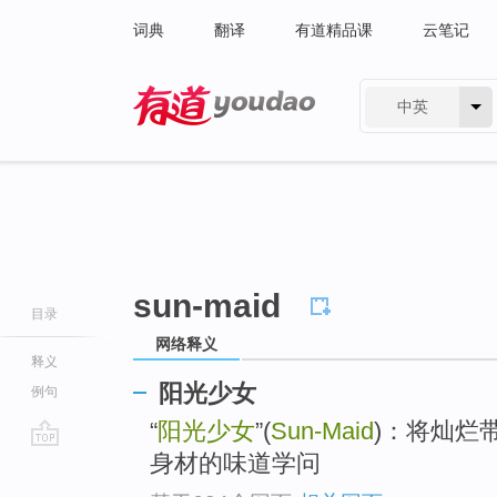
词典
翻译
有道精品课
云笔记
中英
有道 - 网易旗下搜索
sun-maid
目录
网络释义
释义
阳光少女
例句
“
阳光少女
”(
Sun-Maid
)：将灿烂带向
身材的味道学问
go
top