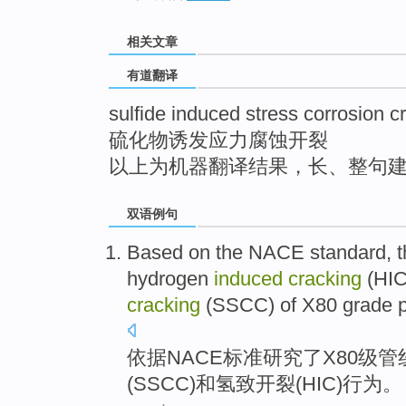
top
相关文章
有道翻译
sulfide induced stress corrosion c
硫化物诱发应力腐蚀开裂
以上为机器翻译结果，长、整句
双语例句
Based on
the
NACE
standard
, 
hydrogen
induced
cracking
(
HI
cracking
(
SSCC
) of
X80
grade
依据
NACE
标准
研究
了
X80
级
管
(
SSCC
)
和
氢
致
开裂(
HIC
)
行为
。