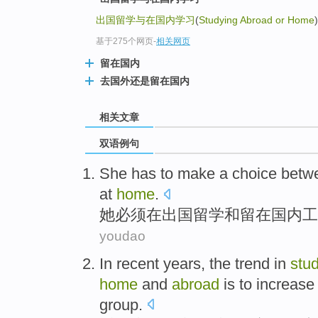
出国留学与在国内学习
(
Studying Abroad or Home
基于275个网页
-
相关网页
留在国内
去国外还是留在国内
相关文章
双语例句
She
has to
make a
choice
betw
at
home
.
她
必须
在
出国
留学
和
留在
国内
工
youdao
In recent years
,
the
trend
in
stu
home
and
abroad
is
to
increase
group
.