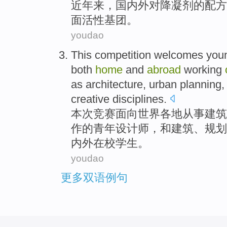
近年
来，
国内外
对
降
凝
剂的
配方
面活性
基团
。
youdao
This
competition welcomes
you
both
home
and
abroad
working
as
architecture
,
urban planning
creative
disciplines
.
本次
竞赛
面向世界各地从事
建筑
作
的
青年
设计师
，
和
建筑、规划
内外
在校学生
。
youdao
更多双语例句