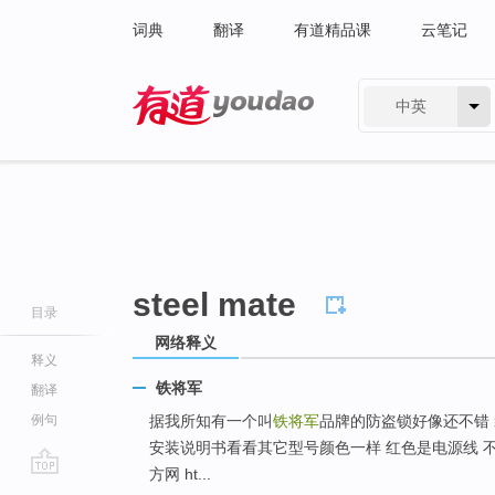
词典
翻译
有道精品课
云笔记
中英
有道 - 网易旗下搜索
steel mate
目录
网络释义
释义
铁将军
翻译
例句
据我所知有一个叫
铁将军
品牌的防盗锁好像还不错 
安装说明书看看其它型号颜色一样 红色是电源线 
方网 ht...
go