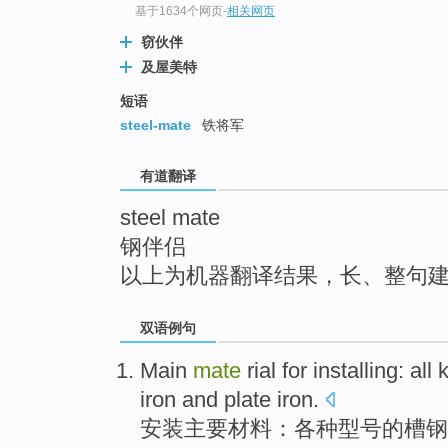
基于1634个网页
-
相关网页
top
窃伙伴
及屋美特
短语
steel-mate
铁将军
有道翻译
steel mate
钢伴侣
以上为机器翻译结果，长、整句
双语例句
Main
mate
rial
for
installing
:
all 
iron
and
plate
iron
.
安装
主要
材料：
各种
型号
的
槽钢