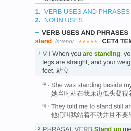
1.
VERB USES AND PHRASES
2.
NOUN USES
VERB USES AND PHRASES
stand
CET4 TE
/stænd/
V-I
When you
are standing
, yo
1.
legs are straight, and your weig
feet. 站立
She was standing beside my
例：
她当时站在我床边低头凝视
They told me to stand still a
例：
他们叫我站着不动并且不要
PHRASAL VERB
Stand up
mea
2.