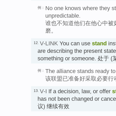
No one knows where they sta
例：
unpredictable.
谁也不知道他们在他心中被
磨。
V-LINK
You can use
stand
ins
12.
are describing the present state
something or someone. 
The alliance stands ready to
例：
该联盟已准备好采取必要行
V-I
If a decision, law, or offer
s
13.
has not been changed or c
议) 继续有效