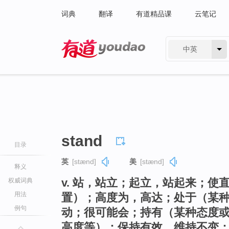
词典
翻译
有道精品课
云笔记
中英
有道 - 网易旗下搜索
stand
目录
英
[stænd]
美
[stænd]
释义
v. 站，站立；起立，站起来；
权威词典
用法
置）；高度为，高达；处于（某
例句
动；很可能会；持有（某种态度
高度等）；保持有效，维持不变