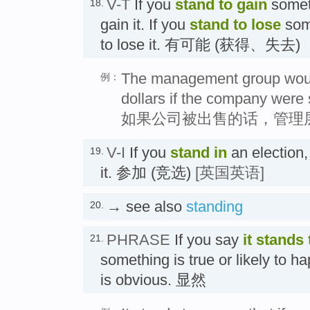
V-T
If you
stand to gain
someth
18.
gain it. If you
stand to lose
some
to lose it. 有可能 (获得、失去)
The management group would
例：
dollars if the company were 
如果公司被出售的话，管理
V-I
If you
stand
in
an election,
19.
it. 参加 (竞选)
[英国英语]
→ see also
standing
20.
PHRASE
If you say
it
stands 
21.
something is true or likely to h
is obvious. 显然