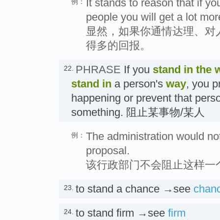
It stands to reason that if y
例：
people you will get a lot mo
显然，如果你通情达理、对
得多的回报。
PHRASE
If you
stand in the 
22.
stand in
a person's
way
, you p
happening or prevent that pers
something. 阻止某事物/某人
The administration would not
例：
proposal.
该行政部门不会阻止这样一
to stand a chance →see
chan
23.
to stand firm →see
firm
24.