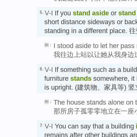
V-I
If you
stand
aside
or
stand
5.
short distance sideways or bac
standing in a different pla
I stood aside to let her pass
例：
我往边上站以让她从我身边
V-I
If something such as a build
6.
furniture
stands
somewhere, it i
is upright. (建筑物、家具等)
The house stands alone on to
例：
那所房子孤零零地立在一座
V-I
You can say that a building
7.
remains after other buildings ar