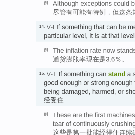
Although exceptions could be
例：
尽管有可能有特例，但这条
V-I
If something that can be 
14.
particular level, it is at that 
The inflation rate now stands
例：
通货膨胀率现在是3.6％。
V-T
If something can
stand
a s
15.
good enough or strong enough t
being damaged, harmed, or sho
经受住
These are the first machines
例：
tear of continuously crushin
这些是第一批能经得住连续