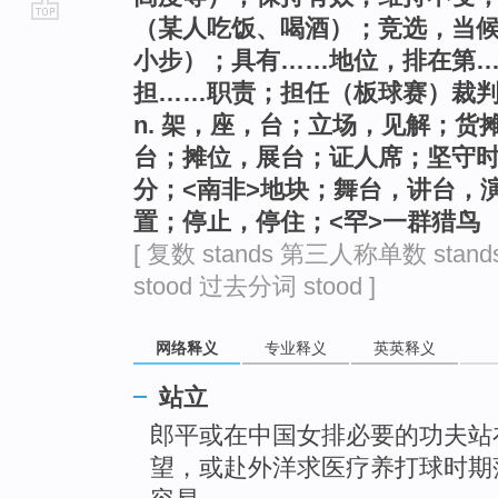
（某人吃饭、喝酒）；竞选，当
go
小步）；具有……地位，排在第
top
担……职责；担任（板球赛）裁
n. 架，座，台；立场，见解；
台；摊位，展台；证人席；坚守
分；<南非>地块；舞台，讲台，
置；停止，停住；<罕>一群猎鸟
[ 复数 stands 第三人称单数 stan
stood 过去分词 stood ]
网络释义
专业释义
英英释义
站立
郎平或在中国女排必要的功夫站
望，或赴外洋求医疗养打球时期