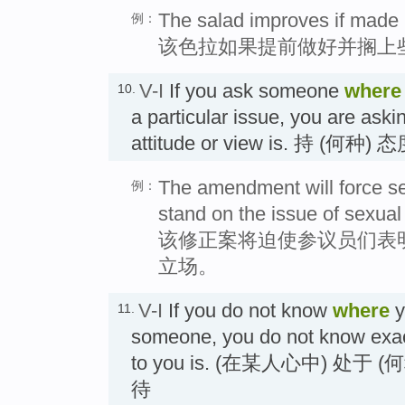
The salad improves if made i
例：
该色拉如果提前做好并搁上
V-I
If you ask someone
where
10.
a particular issue, you are aski
attitude or view is. 持 (何种
The amendment will force s
例：
stand on the issue of sexua
该修正案将迫使参议员们表
立场。
V-I
If you do not know
where
y
11.
someone, you do not know exact
to you is. (在某人心中) 处于 (
待