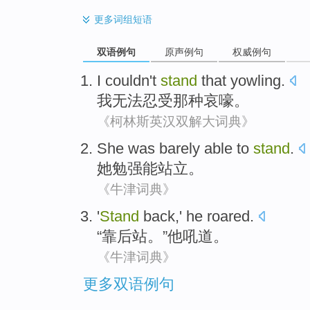
更多
词组短语
双语例句
原声例句
权威例句
I
couldn't
stand
that yowling
.
我
无法
忍受
那种
哀嚎。
《柯林斯英汉双解大词典》
She
was barely
able to
stand
.
她
勉强
能
站立
。
《牛津词典》
'
Stand
back
,'
he
roared
.
“靠
后
站
。”
他
吼道
。
《牛津词典》
更多双语例句