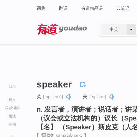
词典
翻译
有道精品课
云笔记
中英
有道 - 网易旗下搜索
speaker
目录
英
[ˈspiːkə(r)]
美
[ˈspiːkər]
释义
n. 发言者，演讲者；说话者；
权威词典
用法
（议会或立法机构的）议长（Spea
例句
【名】 （Speaker）斯皮克（人
[ 复数 speakers ]