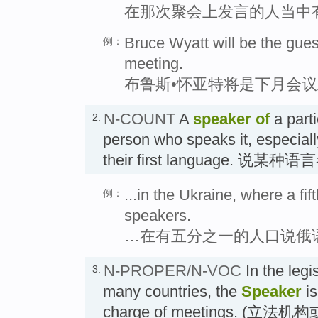
在那次聚会上发言的人当中
Bruce Wyatt will be the gues
例：
meeting.
布鲁斯•怀亚特将是下月会
N-COUNT
A
speaker
of
a parti
2.
person who speaks it, especial
their first language. 说某种语
...in the Ukraine, where a fi
例：
speakers.
…在有五分之一的人口说俄
N-PROPER/N-VOC
In the legi
3.
many countries, the
Speaker
is
charge of meetings. (立