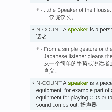
...the Speaker of the House.
例：
…议院议长。
N-COUNT
A
speaker
is a pers
4.
话者
From a simple gesture or the
例：
Japanese listener gleans th
从一个简单的手势或说话者
含义。
N-COUNT
A
speaker
is a piece
5.
equipment, for example part of a
equipment for playing CDs or t
sound comes out. 扬声器