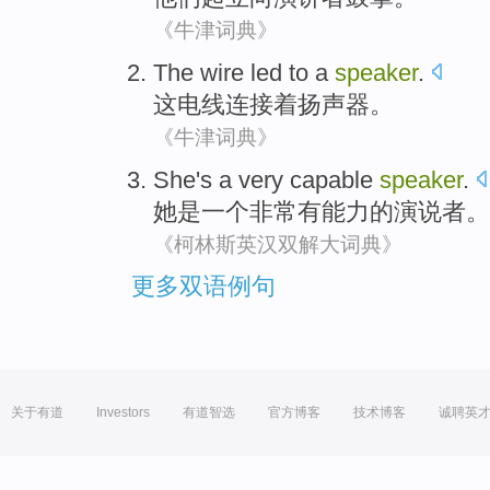
《牛津词典》
The
wire led
to a
speaker
.
这
电线
连接着
扬声器
。
《牛津词典》
She
's
a
very
capable
speaker
.
她
是
一个
非常
有能力
的
演说者
。
《柯林斯英汉双解大词典》
更多双语例句
关于有道
Investors
有道智选
官方博客
技术博客
诚聘英