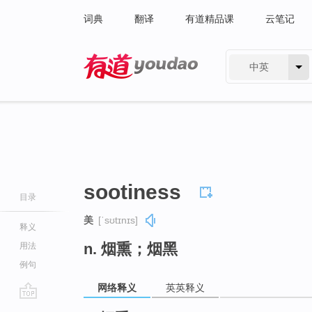
词典
翻译
有道精品课
云笔记
中英
有道 - 网易旗下搜索
sootiness
目录
美
[ˈsʊtɪnɪs]
释义
n. 烟熏；烟黑
用法
例句
网络释义
英英释义
go