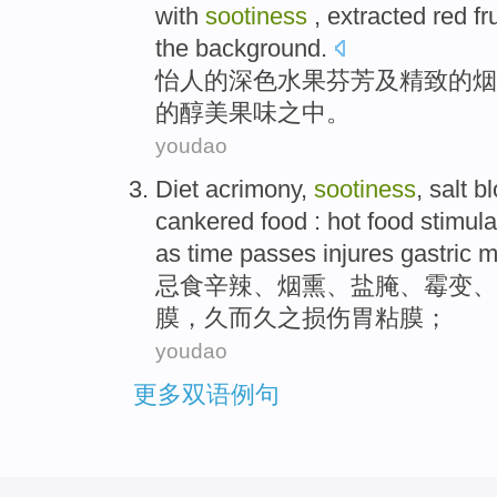
with
sootiness
, extracted red
fr
the background.
怡人
的
深色
水果
芬芳及精致的烟
的醇美果味之中。
youdao
Diet acrimony
,
sootiness
,
salt
bl
cankered
food
:
hot
food
stimula
as time passes
injures
gastric
m
忌食
辛辣、
烟熏
、
盐
腌
、
霉变
、
膜
，久而久之
损伤
胃粘膜；
youdao
更多双语例句