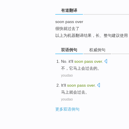
top
有道翻译
soon pass over
很快就过去了
以上为机器翻译结果，长、整句建议使用
双语例句
权威例句
No.
it
'll
soon
pass
over
.
不，
它
马上
会
过去
的。
youdao
It'll
soon
pass
over
.
马上
就会过去。
youdao
更多双语例句