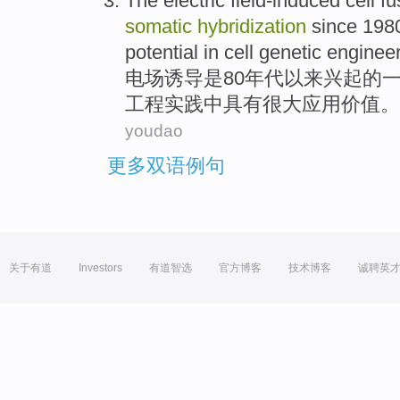
The electric
field-induced
cell
fu
somatic
hybridization
since
1980
potential
in
cell
genetic
enginee
电场
诱导
是
80年代
以来
兴起的
工程实践中
具有
很大
应用
价值
。
youdao
更多双语例句
关于有道
Investors
有道智选
官方博客
技术博客
诚聘英