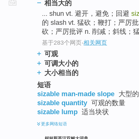
相当大的
go
... shun vt. 避开，避免；回避
si
top
的 slash vt. 猛砍；鞭打；严
砍；严厉批评 n. 削减；斜线；猛
基于283个网页
-
相关网页
可观
可调大小的
大小相当的
短语
sizable man-made slope
大型的
sizable quantity
可观的数量
sizable lump
适当块状
更多
网络短语
柯林斯英汉双解大词典