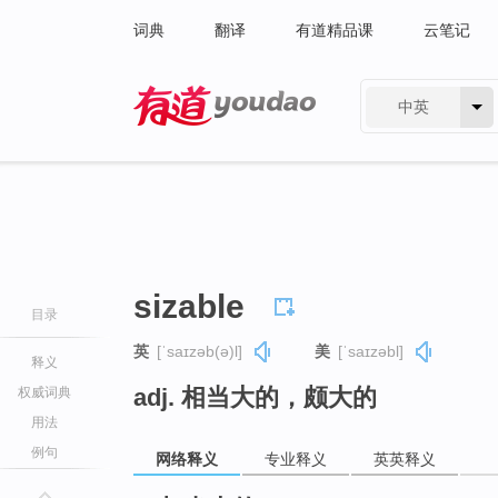
词典
翻译
有道精品课
云笔记
中英
有道 - 网易旗下搜索
sizable
目录
英
[ˈsaɪzəb(ə)l]
美
[ˈsaɪzəbl]
释义
adj. 相当大的，颇大的
权威词典
用法
例句
网络释义
专业释义
英英释义