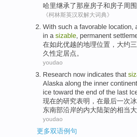
哈里
继承
了
那
座
房子
和
房子周围
《柯林斯英汉双解大词典》
With
such
a
favorable
location
,
in
a
sizable
,
permanent
settlem
在
如此
优越的
地理位置
，
大约
三
久性
定居点。
youdao
Research
now
indicates that
si
Alaska
along the
inner
continent
ice
toward the
end
of
the
last
Ic
现在
的
研究
表明
，
在
最后一次
冰
东南部
沿岸的
内
大陆架
的
相当大
youdao
更多双语例句