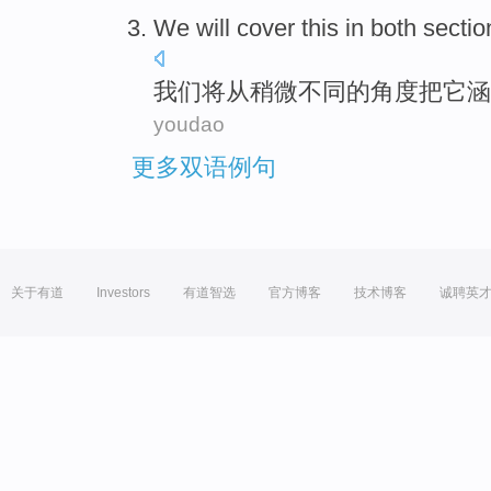
We
will
cover
this
in
both sectio
我们
将
从
稍微
不同
的
角度
把它
涵
youdao
更多双语例句
关于有道
Investors
有道智选
官方博客
技术博客
诚聘英