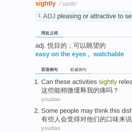
sightly
/ˈsaɪtlɪ/
ADJ
pleasing or attractive 
1.
同近义词
adj. 悦目的；可以眺望的
easy on the eyes
,
watchable
双语例句
权威例句
Can
these
activities
sightly
rele
这些
能稍微
缓释
我
的痛吗？
youdao
Some
people
may
think
this
dis
有些
人
会
觉得
对
他们
的
口味
来说
youdao