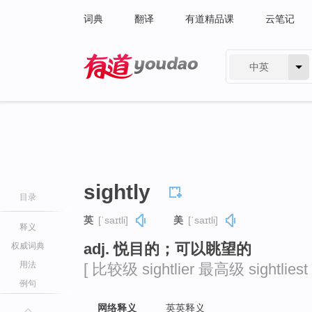
词典
翻译
有道精品课
云笔记
中英
有道 - 网易旗下搜索
sightly
目录
英
[ˈsaɪtli]
美
[ˈsaɪtli]
释义
adj. 悦目的；可以眺望的
权威词典
用法
[ 比较级 sightlier 最高级 sightliest 
例句
网络释义
英英释义