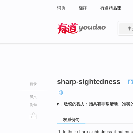
词典
翻译
有道精品课
中
有道 - 网易旗下搜索
sharp-sightedness
目录
释义
n．敏锐的视力：指具有非常清晰、准确
例句
权威例句
go
top
In their sharp-sightedness, if not m