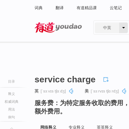
词典
翻译
有道精品课
云笔记
中英
有道 - 网易旗下搜索
service charge
目录
英
[ˈsɜːvɪs tʃɑːdʒ]
美
[ˈsɜːrvɪs tʃɑːrdʒ]
释义
服务费：为特定服务收取的费用
权威词典
用法
额外费用。
例句
网络释义
专业释义
英英释义