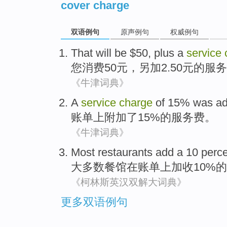
cover charge
双语例句
原声例句
权威例句
That will be $
50
,
plus
a
service
您消费
50
元，
另加
2.50元
的
服务
《牛津词典》
A
service
charge
of
15%
was a
账单
上
附加
了
15%
的
服务费
。
《牛津词典》
Most
restaurants
add a 10 perc
大多数
餐馆
在
账单上
加收10%的
《柯林斯英汉双解大词典》
更多双语例句