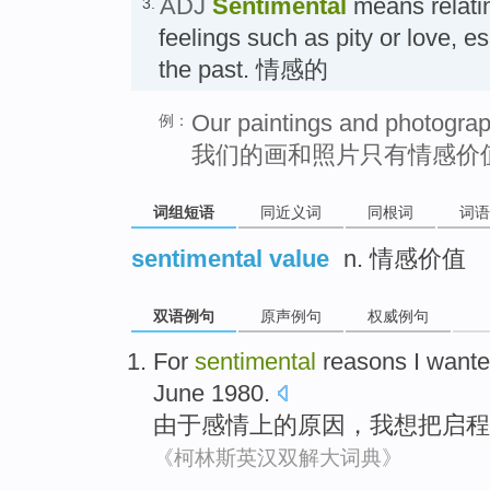
ADJ
Sentimental
means relatin
3.
feelings such as pity or love, es
the past. 情感的
Our paintings and photograph
例：
我们的画和照片只有情感价
词组短语
同近义词
同根词
词语
sentimental value
n. 情感价值
双语例句
原声例句
权威例句
For
sentimental
reasons
I
wante
June
1980.
由于
感情上
的
原因
，
我
想
把
启程
《柯林斯英汉双解大词典》