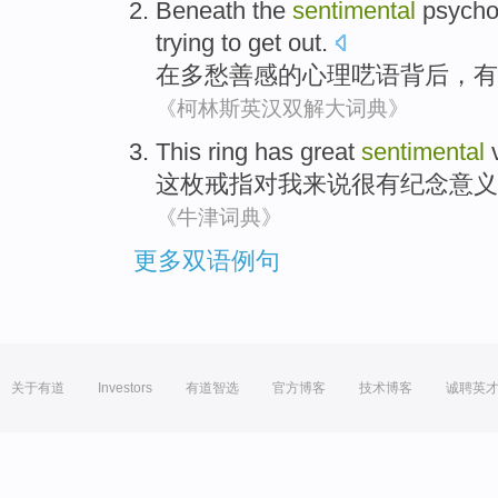
Beneath the
sentimental
psycho
trying to
get
out
.
在
多愁善感
的
心理呓语背后
，
有
《柯林斯英汉双解大词典》
This
ring
has great
sentimental
这
枚戒指
对
我来说很
有
纪念
意义
《牛津词典》
更多双语例句
关于有道
Investors
有道智选
官方博客
技术博客
诚聘英