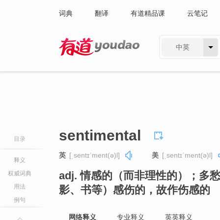
词典
翻译
有道精品课
云笔记
中英
有道 - 网易旗下搜索
sentimental
目录
英
[ˌsentɪˈment(ə)l]
美
[ˌsentɪˈment(ə)l]
释义
adj. 情感的（而非理性的）；
权威词典
用法
影、书等）感伤的，故作伤感的
例句
网络释义
专业释义
英英释义