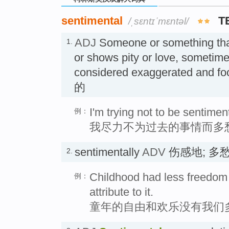
sentimental
T
/ˌsɛntɪˈmɛntəl/
ADJ
Someone or something tha
1.
or shows pity or love, sometimes
considered exaggerated and
的
I'm trying not to be sentimen
例：
我尽力不为过去的事情而多
sentimentally
ADV
伤感地; 多
2.
Childhood had less freedom 
例：
attribute to it.
童年的自由和欢乐没有我们