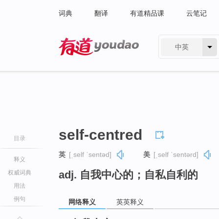
词典
翻译
有道精品课
云笔记
中英
有道 - 网易旗下搜索
self-centred
目录
英
[ˌself ˈsentəd]
美
[ˌself ˈsentərd]
释义
adj. 自我中心的；自私自利的
权威词典
用法
例句
网络释义
英英释义