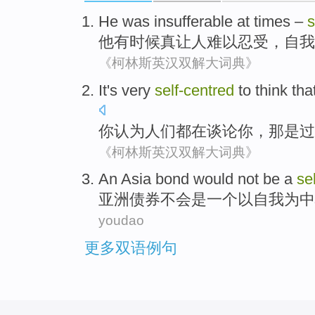
He
was insufferable
at times –
s
他
有时候
真
让人难以忍受，自我
《柯林斯英汉双解大词典》
It
's
very
self-centred
to
think tha
你
认为
人们
都
在谈论你，那
是
过
《柯林斯英汉双解大词典》
An Asia
bond
would not
be
a
se
亚洲
债券
不会
是
一个
以自我为中
youdao
更多双语例句