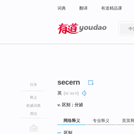
词典
翻译
有道精品课
中
有道 - 网易旗下搜索
secern
目录
英
[sɪˈsɜːn]
释义
v. 区别；分泌
权威词典
用法
网络释义
专业释义
英英
区别