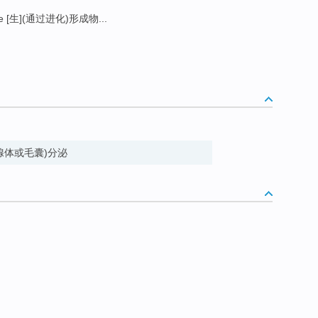
te [生](通过进化)形成物...
rete (腺体或毛囊)分泌