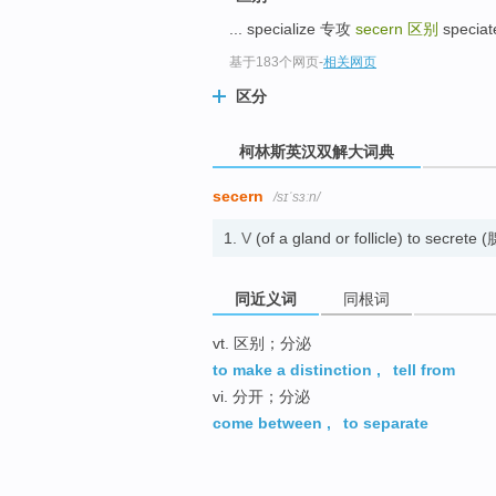
go
... specialize 专攻
secern
区别
specia
top
基于183个网页
-
相关网页
区分
柯林斯英汉双解大词典
secern
/sɪˈsɜːn/
1.
V
(of a gland or follicle) to sec
同近义词
同根词
vt. 区别；分泌
to make a distinction
,
tell from
vi. 分开；分泌
come between
,
to separate