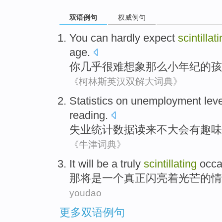
双语例句
权威例句
You
can
hardly
expect
scintillat
age
.
你
几乎很难
想象
那么
小年纪的
孩
《柯林斯英汉双解大词典》
Statistics
on
unemployment leve
reading
.
失业
统计数据
读
来不大会
有
趣味
《牛津词典》
It
will
be
a
truly
scintillating
occa
那
将
是
一个
真正
闪亮着光芒的
情
youdao
更多双语例句