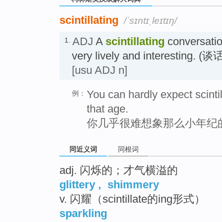
scintillating
/ˈsɪntɪˌleɪtɪŋ/
ADJ
A
scintillating
conversatio
1.
very lively and interesti
[usu ADJ n]
You can hardly expect scinti
例：
that age.
你几乎很难想象那么小年纪
同近义词
同根词
adj. 闪烁的；才气横溢的
glittery
,
shimmery
v. 闪耀（scintillate的ing形式）
sparkling