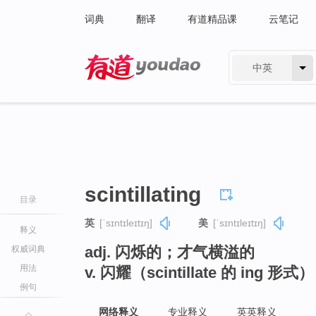
词典
翻译
有道精品课
云笔记
中英
有道 - 网易旗下搜索
scintillating
目录
英
[ˈsɪntɪleɪtɪŋ]
美
[ˈsɪntɪleɪtɪŋ]
释义
adj. 闪烁的；才气横溢的
权威词典
用法
v. 闪耀（scintillate 的 ing 形式）
例句
网络释义
专业释义
英英释义