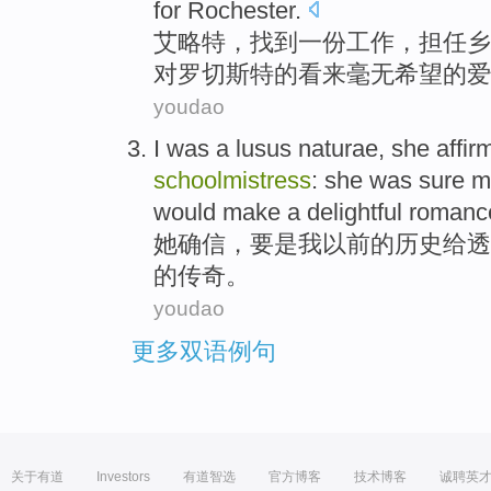
for
Rochester
.
艾略特
，
找到
一
份工作
，担任
乡
对
罗切斯特
的
看来
毫无希望
的
爱
youdao
I was a lusus
naturae
,
she
affirm
schoolmistress
: she was
sure
m
would
make
a
delightful
romanc
她
确信
，
要是
我
以前的
历史
给透
的
传奇
。
youdao
更多双语例句
关于有道
Investors
有道智选
官方博客
技术博客
诚聘英