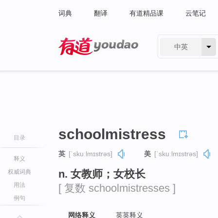
词典
翻译
有道精品课
云笔记
中英
有道 - 网易旗下搜索
schoolmistress
目录
英
[ˈskuːlmɪstrəs]
美
[ˈskuːlmɪstrəs]
释义
n. 女教师；女校长
权威词典
用法
[ 复数 schoolmistresses ]
例句
网络释义
英英释义