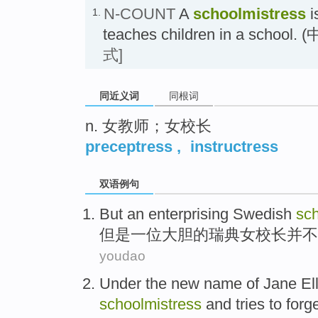
N-COUNT
A
schoolmistress
i
1.
teaches children in a sch
式]
同近义词
同根词
n. 女教师；女校长
preceptress
,
instructress
双语例句
But
an
enterprising
Swedish
sch
但是
一
位大胆的
瑞典
女
校长并不
youdao
Under the new name of Jane
Ell
schoolmistress
and
tries to
forg