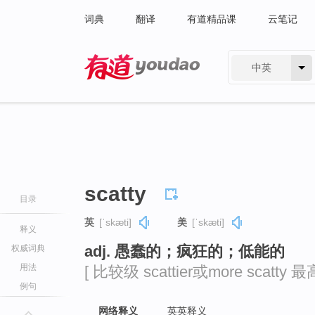
词典
翻译
有道精品课
云笔记
中英
有道 - 网易旗下搜索
scatty
目录
英
[ˈskæti]
美
[ˈskæti]
释义
adj. 愚蠢的；疯狂的；低能的
权威词典
用法
[ 比较级 scattier或more scatty 最高级
例句
网络释义
英英释义