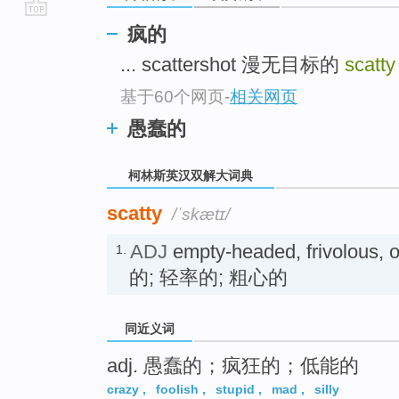
go
疯的
top
... scattershot 漫无目标的
scatt
基于60个网页
-
相关网页
愚蠢的
柯林斯英汉双解大词典
scatty
/ˈskætɪ/
ADJ
empty-headed, frivolous,
1.
的; 轻率的; 粗心的
同近义词
adj. 愚蠢的；疯狂的；低能的
crazy
,
foolish
,
stupid
,
mad
,
silly