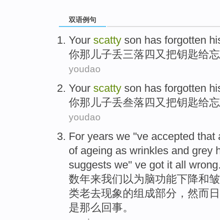
双语例句
Your
scatty
son
has
forgotten
hi
你
那
儿子
丢三落四
又
把
钥匙
给
忘
youdao
Your
scatty
son
has
forgotten
hi
你
那
儿子
丢
叁
落四
又
把
钥匙
给
忘
youdao
For
years
we
"ve accepted that
of
ageing
as
wrinkles
and
grey
h
suggests
we" ve got it
all
wrong
数年来
我们
以为
脑
功能下降
和
皱
类
老
去现象
的
组成部分
，
然而
日
是那么回事
。