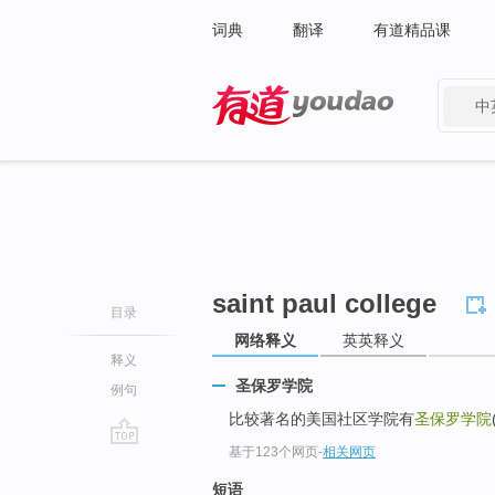
词典
翻译
有道精品课
中
有道 - 网易旗下搜索
saint paul college
目录
网络释义
英英释义
释义
圣保罗学院
例句
比较著名的美国社区学院有
圣保罗学院
基于123个网页
-
相关网页
go
top
短语