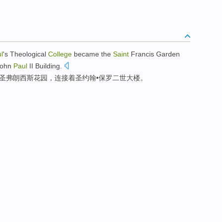
l
's
Theological
College
became
the
Saint
Francis
Garden
ohn
Paul
II
Building
.
圣
弗朗西斯
花园
，
连接
着
圣约翰
•
保罗
二世
大楼
。