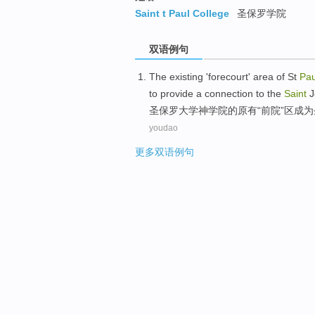
Saint t Paul College
圣保罗学院
双语例句
The existing
'
forecourt
'
area
of
St
Pau
to provide a
connection
to the
Saint
J
圣保罗
大学
神学院
的
原有
“
前院
”
区
成为
youdao
更多双语例句