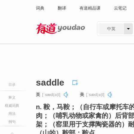
词典
翻译
有道精品课
云笔记
中英
有道 - 网易旗下搜索
saddle
目录
英
[ˈsæd(ə)l]
美
[ˈsæd(ə)l]
释义
n. 鞍，马鞍；（自行车或摩托
权威词典
用法
肉；（哺乳动物或家禽的）后背
例句
架；（窑里用于支撑陶瓷器的）
（山的）鞍部；鞍点