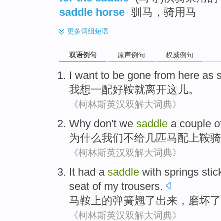
saddle horse
驯马，骑用马
更多
词组短语
双语例句
原声例句
权威例句
I
want to
be
gone from
here
as
我
想
一
配好
鞍就
离开
这儿
。
《柯林斯英汉双解大词典》
Why
don't
we
saddle
a couple
o
为什么
我们
不
给
几
匹
马配上
鞍
骑
《柯林斯英汉双解大词典》
It had a
saddle
with
springs
stic
seat
of
my
trousers
.
马鞍
上
的
弹簧
翘
了出来
，
磨
坏
了
《柯林斯英汉双解大词典》