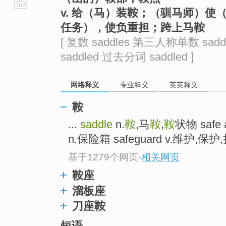
v. 给（马）装鞍；（驯马师）
go
任务），使负重担；跨上马鞍
top
[ 复数 saddles 第三人称单数 sadd
saddled 过去分词 saddled ]
网络释义
专业释义
英英释义
鞍
...
saddle
n.
鞍
,马
鞍
,
鞍
状物 saf
n.保险箱 safeguard v.维护,保
基于1279个网页
-
相关网页
鞍座
溜板座
刀座鞍
短语