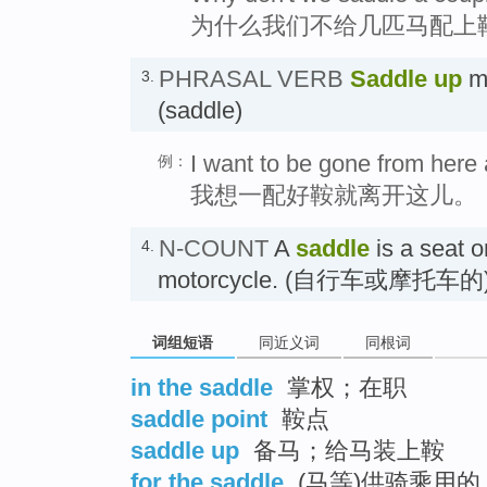
为什么我们不给几匹马配上
PHRASAL VERB
Saddle up
me
3.
(saddle)
I want to be gone from here
例：
我想一配好鞍就离开这儿。
N-COUNT
A
saddle
is a seat o
4.
motorcycle. (自行车或摩托车的
词组短语
同近义词
同根词
in the saddle
掌权；在职
saddle point
鞍点
saddle up
备马；给马装上鞍
for the saddle
(马等)供骑乘用的