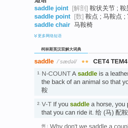
saddle joint
[解剖]
鞍状关节 ; 鞍
saddle point
[数]
鞍点 ; 马鞍点 ;
saddle chair
马鞍椅
更多
网络短语
柯林斯英汉双解大词典
saddle
CET4 TEM4
/ˈsædəl/
N-COUNT
A
saddle
is a leathe
1.
the back of an animal so that y
鞍
V-T
If you
saddle
a horse, you p
2.
that you can ride it. 给 (马) 配鞍
Why don't we saddle a coupl
例：