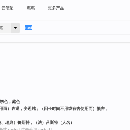
云笔记
惠惠
更多产品
英
铁锈色，赭色
不用而）衰退，变迟钝；（因长时间不用或有害使用而）损害，
、捷、瑞典）鲁斯特，（法）吕斯特（人名）
式 rusted 过去分词 rusted ]