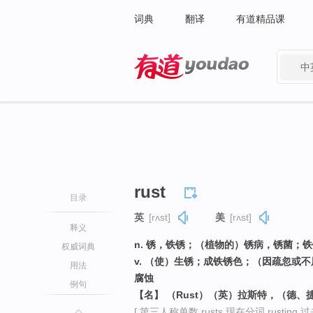
词典
翻译
有道精品课
中
有道 - 网易旗下搜索
rust
目录
英
[rʌst]
美
[rʌst]
释义
n. 锈，铁锈；（植物的）锈病，锈菌；
权威词典
v. （使）生锈；成铁锈色；（因疏忽或
用法
腐蚀
例句
【名】 （Rust）（英）拉斯特，（德
[ 第三人称单数 rusts 现在分词 rusting 过去