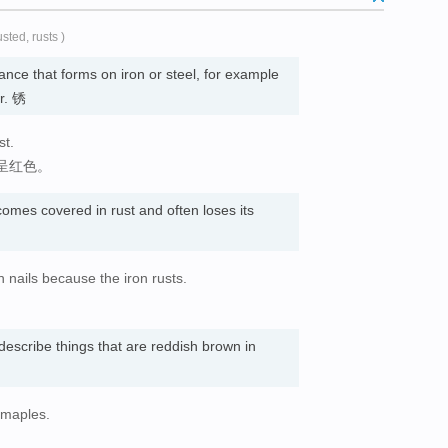
usted, rusts )
nce that forms on iron or steel, for example
er. 锈
st.
呈红色。
ecomes covered in rust and often loses its
n nails because the iron rusts.
。
escribe things that are reddish brown in
 maples.