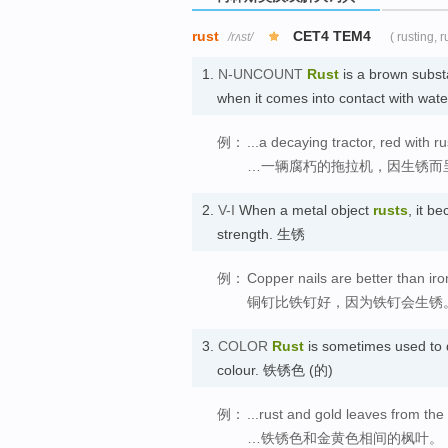
rust
CET4 TEM4
/rʌst/
( rusting, r
1.
N-UNCOUNT
Rust
is a brown substa
when it comes into contact with wat
例：
...a decaying tractor, red with ru
…一辆腐朽的拖拉机，因生锈而
2.
V-I
When a metal object
rusts
, it b
strength. 生锈
例：
Copper nails are better than iro
铜钉比铁钉好，因为铁钉会生锈
3.
COLOR
Rust
is sometimes used to d
colour. 铁锈色 (的)
例：
...rust and gold leaves from the
…铁锈色和金黄色相间的枫叶。