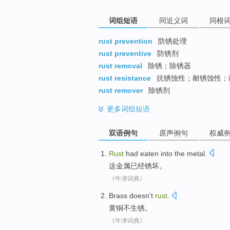
词组短语
同近义词
同根
rust prevention
防锈处理
rust preventive
防锈剂
rust removal
除锈；除锈器
rust resistance
抗锈蚀性；耐锈蚀性；
rust remover
除锈剂
更多
词组短语
双语例句
原声例句
权威
Rust
had
eaten into
the
metal
.
这
金属
已经
锈坏
。
《牛津词典》
Brass
doesn't
rust
.
黄铜
不
生锈
。
《牛津词典》