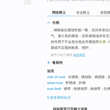
go
网络释义
专业释义
英英
top
生锈
...钢格板抗腐蚀性能一般，但没有老
气、液介质的腐蚀，在防腐领域具有无
的作用下不会发生电化学腐蚀而
生锈
（
期或不定期的检查、维护。
基于1751个网页
-
相关网页
鲁斯特
短语
risk of rust
生锈险 ; 锈蚀险 ; 锈损险 ; 
stem rust
秆锈病 ; 杆锈
rust belt
锈带 ; 铁锈地带 ; 铁锈带 ; 生
更多
网络短语
柯林斯英汉双解大词典