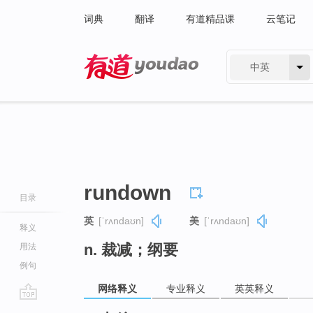
词典
翻译
有道精品课
云笔记
中英
有道 - 网易旗下搜索
rundown
目录
英
[ˈrʌndaʊn]
美
[ˈrʌndaʊn]
释义
n. 裁减；纲要
用法
例句
网络释义
专业释义
英英释义
go