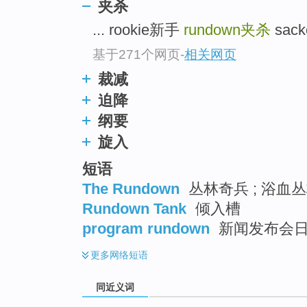
夹杀
top
... rookie新手
rundown
夹杀
sack
基于271个网页
-
相关网页
裁减
迫降
纲要
旋入
短语
The Rundown
丛林奇兵 ; 浴血丛
Rundown Tank
倾入槽
program rundown
新闻发布会日程
更多
网络短语
同近义词