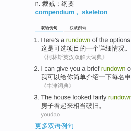
n. 裁减；纲要
compendium
,
skeleton
双语例句
权威例句
Here
's
a
rundown
of
the options
这
是
可选项
目的
一个
详细情况
。
《柯林斯英汉双解大词典》
I
can
give
you
a
brief
rundown
o
我
可以
给
你
简单介绍
一下
每
名
申
《牛津词典》
The
house
looked
fairly
rundow
房子
看起来
相当
破旧
。
youdao
更多双语例句