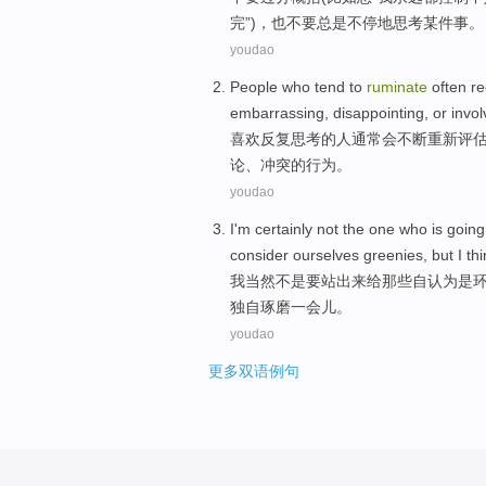
完
”)，也不要总是不停地思考某件事。
youdao
People who
tend
to
ruminate
often
re
embarrassing
,
disappointing
,
or
invol
喜欢
反复
思考的
人
通常
会不断
重新评
论
、
冲突
的行为。
youdao
I
'm
certainly
not
the one who
is
going
consider ourselves greenies
, but I
thi
我
当然
不是
要站出来给
那些
自
认为
是
独自
琢磨一会儿。
youdao
更多双语例句