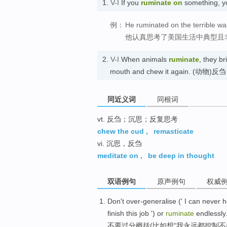
1.
V-I
If you
ruminate
on
something, y
例：
He ruminated on the terrible was
他认真思考了美国生活中典型且
2.
V-I
When animals
ruminate
, they b
mouth and chew it again. (动物)反
同近义词
同根词
vt. 反刍；沉思；反复思考
chew the cud
,
remasticate
vi. 沉思，反刍
meditate on
,
be deep in thought
双语例句
原声例句
权威
Don't
over-generalise
('
I
can
never
h
finish
this
job
') or
ruminate
endlessly
不要
过分
概括
(比如想“
我
永远
都
控制
不