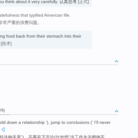
ou think about it very carefully. 认真思考
[正式]
tefulness that typified American life.
非常严重的浪费问题。
ring food back from their stomach into their
刍
[技术]
例句
old
down
a relationship
'),
jump
to
conclusions
(' I'll
never
.
好
这种
关系”)，不要
妄下
定论
(比如想“
这
工作
永远都做不