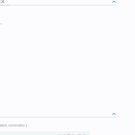
释义
典。
ated, ruminates )