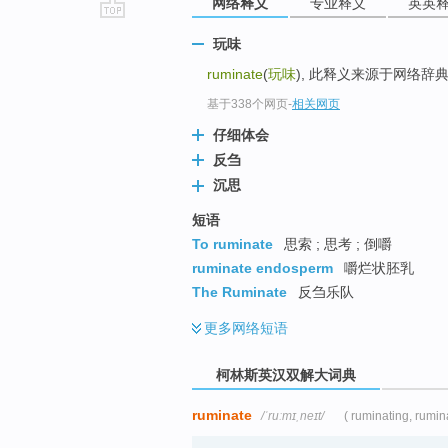
网络释义
专业释义
英英
go
玩味
top
ruminate
(
玩味
), 此释义来源于网络辞
基于338个网页
-
相关网页
仔细体会
反刍
沉思
短语
To ruminate
思索 ; 思考 ; 倒嚼
ruminate endosperm
嚼烂状胚乳
The Ruminate
反刍乐队
更多
网络短语
柯林斯英汉双解大词典
ruminate
/ˈruːmɪˌneɪt/
( ruminating, rumin