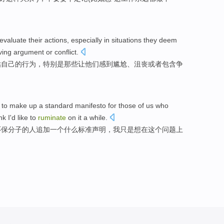
evaluate
their
actions
,
especially in
situations
they
deem
ving
argument
or
conflict
.
估
自己的
行为
，
特别是
那些
让
他们
感到
尴尬
、
沮丧
或者
包含
争
 to make up
a
standard
manifesto
for
those
of
us
who
nk
I
'd
like
to
ruminate
on
it
a while
.
环保分子
的
人
追加
一个
什么
标准
声明
，我只是
想
在
这个问题上