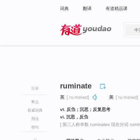
词典
翻译
有道精品课
中
有道 - 网易旗下搜索
ruminate
目录
英
[ˈruːmɪneɪt]
美
[ˈruːmɪneɪt]
释义
vt. 反刍；沉思；反复思考
权威词典
vi. 沉思，反刍
用法
[ 第三人称单数 ruminates 现在分词 rumina
例句