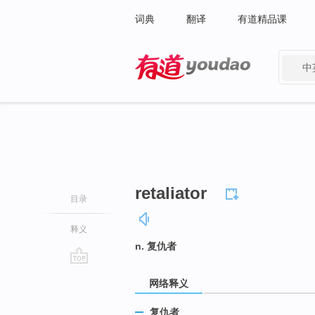
词典
翻译
有道精品课
中
有道 - 网易旗下搜索
retaliator
目录
释义
n. 复仇者
go
网络释义
top
复仇者