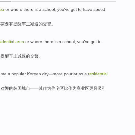
ea
or
where there is a
school
, you
've
got
to have
speed
都
需要有
提醒车主
减速
的交警。
idential
area
or
where
there
is a school, you've got to
备提醒车主
减速
的交警。
ome
a
popular
Korean
city
—
more pourlar
as
a
residential
受欢迎
的
韩国
城市
——其
作为
住宅区
比作为商业区
更具
吸引