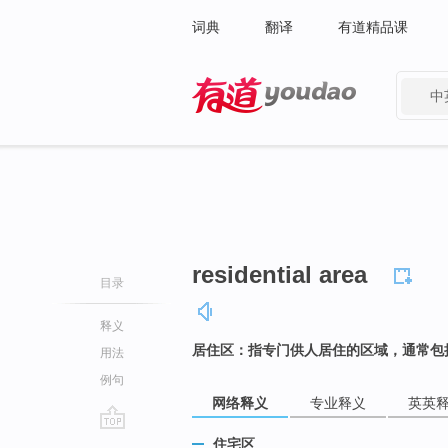
词典
翻译
有道精品课
中
有道 - 网易旗下搜索
residential area
目录
释义
居住区：指专门供人居住的区域，通常包
用法
例句
网络释义
专业释义
英英
go
住宅区