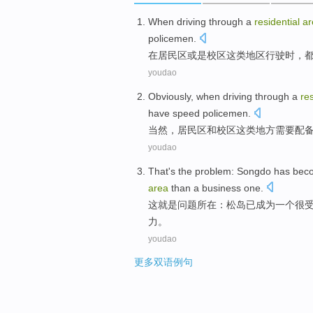
When
driving
through
a
residential
ar
policemen
.
在居民区
或是
校区
这类
地区
行驶
时
，
youdao
Obviously
, when driving through a
res
have
speed policemen
.
当然
，
居民区
和
校区
这
类
地方
需要
配
youdao
That
's
the
problem
:
Songdo
has
bec
area
than
a business one.
这
就是
问题所在
：
松岛
已
成为
一个
很
力。
youdao
更多双语例句