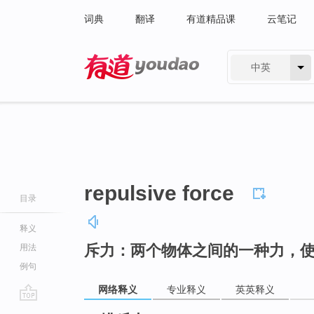
词典
翻译
有道精品课
云笔记
中英
有道 - 网易旗下搜索
repulsive force
目录
释义
斥力：两个物体之间的一种力，
用法
例句
网络释义
专业释义
英英释义
go