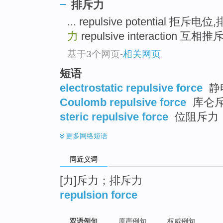
排斥力
top
... repulsive potential 拒斥电
力
repulsive interaction 互
基于3个网页
-
相关网页
短语
electrostatic repulsive force
静
Coulomb repulsive force
库仑
steric repulsive force
位阻斥力
更多
网络短语
同近义词
[力]斥力；排斥力
repulsion force
双语例句
原声例句
权威例句