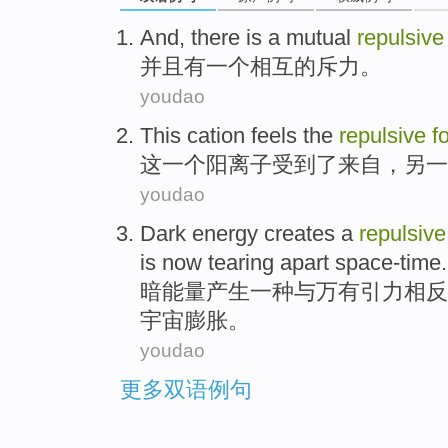
And
,
there is
a
mutual
repulsiv
并且
有
一个
相互
的
斥力
。
youdao
This
cation
feels
the
repulsive
f
这
一个
阳离子
受到
了
来自，另一
youdao
Dark
energy
creates
a
repulsive
is now tearing apart
space-time
.
暗
能量
产生
一种
与
万有引力
相反
宇宙
膨胀。
youdao
更多双语例句