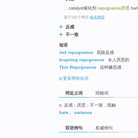
top
... catalyst催化剂
repugnance
厌恶
har
基于192个网页
-
相关网页
反感
不一致
短语
risk repugnance
风险反感
Inspiring repugnance
令人厌恶的
This Repugnance
这种嫌恶感
更多
网络短语
同近义词
同根词
n. 反感；厌恶；不一致，抵触
hate
,
variance
双语例句
权威例句