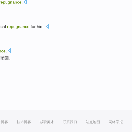
repugnance
.
ical
repugnance
for
him
.
nce
.
而缩回。
方博客
技术博客
诚聘英才
联系我们
站点地图
网络举报