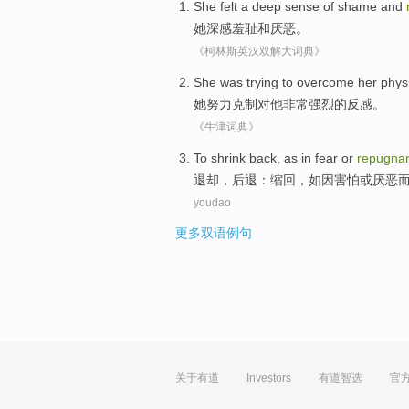
She
felt a deep sense
of shame
and
她
深感
羞耻
和
厌恶
。
《柯林斯英汉双解大词典》
She
was
trying to
overcome her phys
她
努力
克制
对
他非常强烈的反感。
《牛津词典》
To shrink
back
,
as
in fear
or
repugna
退却
，
后退
：缩回，
如
因
害怕
或
厌恶
youdao
更多双语例句
关于有道
Investors
有道智选
官