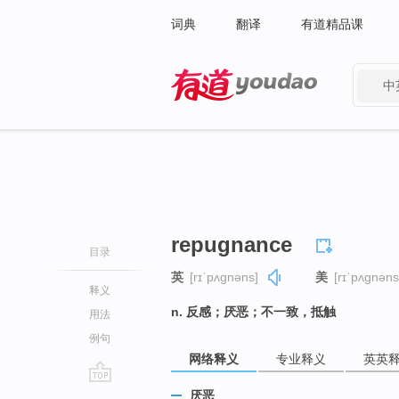
词典
翻译
有道精品课
中
有道 - 网易旗下搜索
repugnance
目录
英
[rɪˈpʌɡnəns]
美
[rɪˈpʌɡnəns
释义
n. 反感；厌恶；不一致，抵触
用法
例句
网络释义
专业释义
英英
go
厌恶