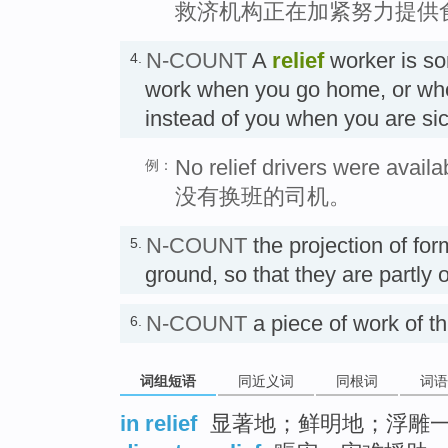
救济机构正在加紧努力提供
N-COUNT
A
relief
worker is s
4.
work when you go home, or who 
instead of you when you are
No relief drivers were availa
例：
没有换班的司机。
N-COUNT
the projection of form
5.
ground, so that they are partly or
N-COUNT
a piece of work of th
6.
词组短语
同近义词
同根词
词语
in relief
显著地；鲜明地；浮雕