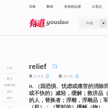
词典
翻译
有道精品课
云笔记
中英
有道 - 网易旗下搜索
relief
目录
英
[rɪˈliːf]
美
[rɪˈliːf]
释义
n. （因恐惧、忧虑或痛苦的消
权威词典
用法
或不快的）减轻，缓解；救济品
例句
的人，替换者；浮雕，浮雕品；
（权）；（暂时的）缓解（物）