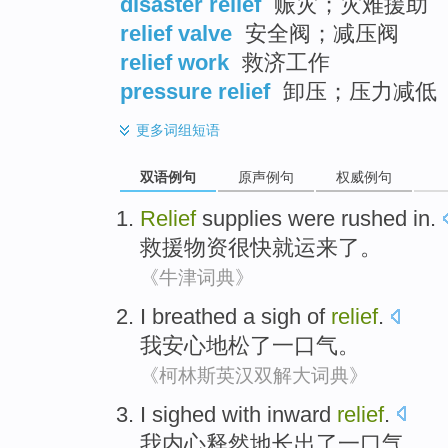
disaster relief
赈灾；灾难援助
relief valve
安全阀；减压阀
relief work
救济工作
pressure relief
卸压；压力减低
更多
词组短语
双语例句
原声例句
权威例句
Relief
supplies
were rushed
in.
救援
物资
很快
就运来了。
《牛津词典》
I
breathed
a
sigh
of
relief
.
我
安心地
松了一口气。
《柯林斯英汉双解大词典》
I
sighed
with
inward
relief
.
我
内心
释然
地长出了一口气。