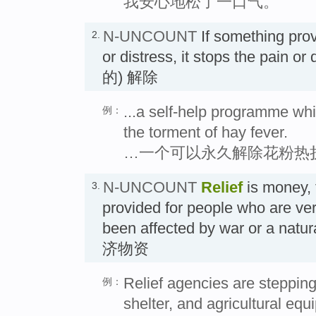
我安心地松了一口气。
N-UNCOUNT
If something pro
2.
or distress, it stops the pain
的) 解除
...a self-help programme whic
例：
the torment of hay fever.
…一个可以永久解除花粉热
N-UNCOUNT
Relief
is money, f
3.
provided for people who are ve
been affected by war or a nat
济物资
Relief agencies are stepping 
例：
shelter, and agricultural equ