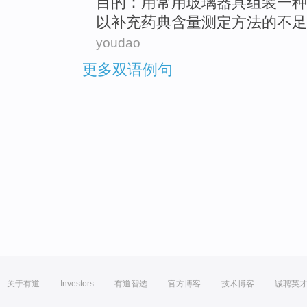
目的
：
用
常用
玻璃
器具
组装
一种
以
补充
药典含量
测定方法
的
不足
youdao
更多双语例句
关于有道
Investors
有道智选
官方博客
技术博客
诚聘英