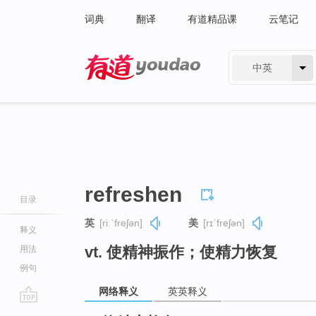
词典
翻译
有道精品课
云笔记
中英
有道 - 网易旗下搜索
refreshen
目录
英
[riːˈfreʃən]
美
[rɪˈfreʃən]
释义
vt. 使精神振作；使精力恢复
用法
例句
网络释义
英英释义
go