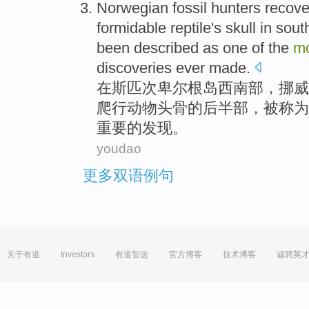
Norwegian
fossil hunters
recov
formidable
reptile
's
skull
in sout
been
described as
one
of
the
m
discoveries
ever
made.
在
斯匹次卑尔
根岛
西南部
，
挪威
爬行动物
头骨
的
后
半部
，
被
称为
重要
的
发现
。
youdao
更多双语例句
关于有道
Investors
有道智选
官方博客
技术博客
诚聘英