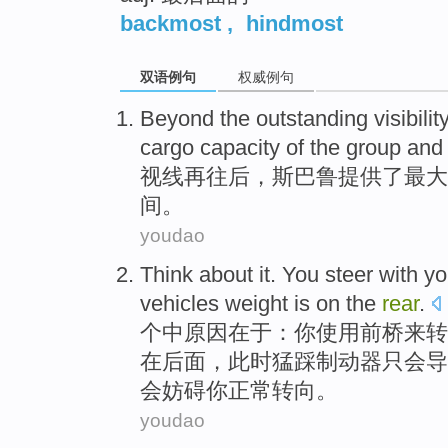
backmost
,
hindmost
双语例句
权威例句
Beyond the outstanding
visibility
cargo
capacity
of the
group
and
视线再往后，斯
巴鲁提供
了
最大
间
。
youdao
Think about it.
You
steer
with
yo
vehicles
weight
is
on
the
rear
.
个中原因在于：
你
使用
前桥
来转
在
后面
，此时猛踩制动器只会导
会妨碍你正常转向。
youdao