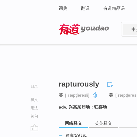
词典
翻译
有道精品课
中
有道 - 网易旗下搜索
rapturously
目录
英
[ˈræptʃərəsli]
美
[ˈræptʃərəsl
释义
adv. 兴高采烈地；狂喜地
用法
例句
网络释义
英英释义
go
兴高采烈地