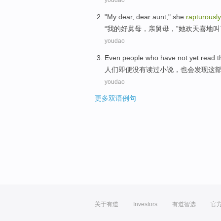
youdao
"
My
dear, dear
aunt
,"
she
rapturously
“
我
的好
舅母
，亲舅母，”
她
欢天喜地
叫
youdao
Even
people who
have not yet
read
t
人们
即便
没有
读过
小说
，
也会
发现
这
youdao
更多双语例句
关于有道
Investors
有道智选
官