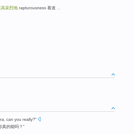
兴高采烈地
rapturousness 着迷 ...
ra
,
can
you
really
?"
你
真的
能
吗？”