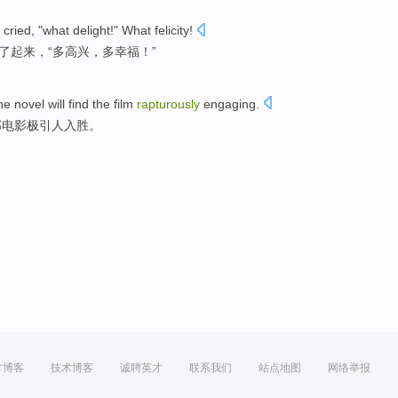
cried
, "what
delight
!"
What
felicity
!
了
起来，“
多
高兴
，多幸福！”
he
novel
will
find
the film
rapturously
engaging
.
部
电影极引人入胜。
方博客
技术博客
诚聘英才
联系我们
站点地图
网络举报