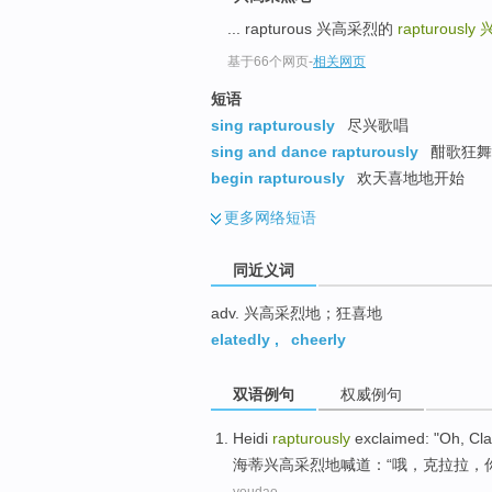
top
... rapturous 兴高采烈的
rapturously
基于66个网页
-
相关网页
短语
sing rapturously
尽兴歌唱
sing and dance rapturously
酣歌狂舞
begin rapturously
欢天喜地地开始
更多
网络短语
同近义词
adv. 兴高采烈地；狂喜地
elatedly
,
cheerly
双语例句
权威例句
Heidi
rapturously
exclaimed
: "
Oh
,
Cla
海蒂
兴高采烈地
喊道
：“
哦
，
克拉拉
，