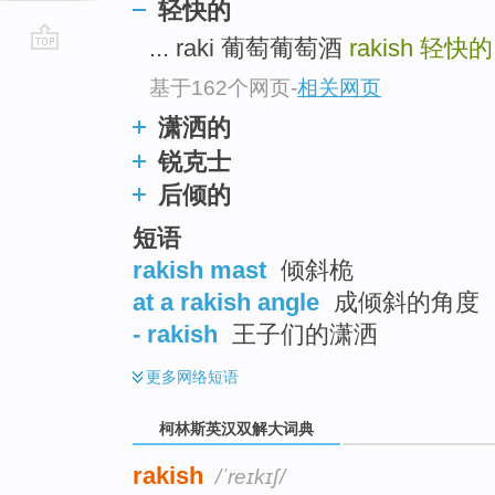
轻快的
... raki 葡萄葡萄酒
rakish
轻快的
go
基于162个网页
-
相关网页
top
潇洒的
锐克士
后倾的
短语
rakish mast
倾斜桅
at a rakish angle
成倾斜的角度
- rakish
王子们的潇洒
更多
网络短语
柯林斯英汉双解大词典
rakish
/ˈreɪkɪʃ/