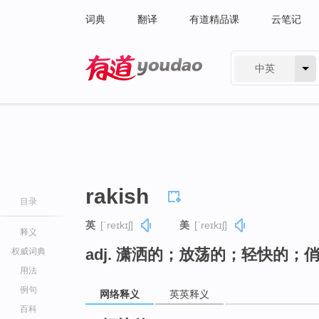
词典
翻译
有道精品课
云笔记
中英
有道 - 网易旗下搜索
rakish
目录
英
[ˈreɪkɪʃ]
美
[ˈreɪkɪʃ]
释义
adj. 潇洒的；放荡的；轻快的；
权威词典
用法
例句
网络释义
英英释义
百科