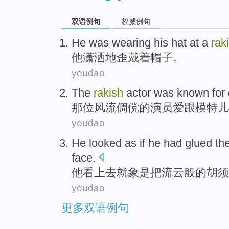
双语例句
权威例句
He
was wearing
his
hat
at a
rak
他
潇洒地
歪
戴
着
帽子
。
youdao
The
rakish
actor
was
known
for
那位
风流倜傥的
演员
爱跟模特儿
youdao
He
looked
as if he
had
glued th
face
.
他
看上去
就
象是把
流云
般的
胡须
youdao
更多双语例句