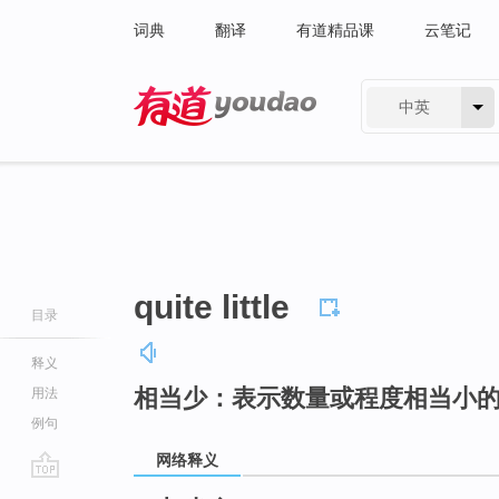
词典
翻译
有道精品课
云笔记
中英
有道 - 网易旗下搜索
quite little
目录
释义
相当少：表示数量或程度相当小
用法
例句
网络释义
go