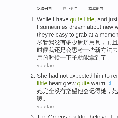
双语例句
原声例句
权威例句
While
I
have
quite
little
,
and
just
I
sometimes dream
about
new
they’re
easy
to grab
at a
momen
尽管
我
没有
多少厨房用具，
而且
时候
我还是会
思考一些
新
方法
去
用的时候一下子就
能
拿到了。
youdao
She
had not
expected
him
to
re
little
heart
grew
quite
warm
.
她
完全
没有
指望
他
会
记得
她
，她
暖
。
youdao
The Greens
couldn't
believe
it,