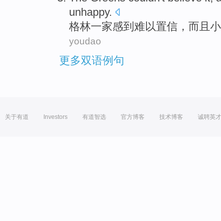
unhappy
.
格林
一家感到
难以
置信
，
而且
小
youdao
更多双语例句
关于有道
Investors
有道智选
官方博客
技术博客
诚聘英