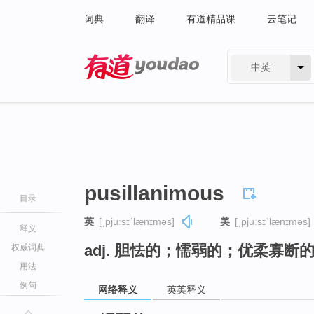
词典
翻译
有道精品课
云笔记
中英
有道 - 网易旗下搜索
pusillanimous
目录
英
[ˌpjuːsɪˈlænɪməs]
美
[ˌpjuːsɪˈlænɪməs]
释义
adj. 胆怯的；懦弱的；优柔寡断
权威词典
用法
例句
网络释义
英英释义