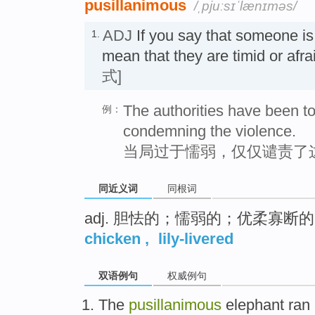
pusillanimous
/ˌpjuːsɪˈlænɪməs/
ADJ
If you say that someone i
1.
mean that they are timid or
式]
The authorities have been t
例：
condemning the violence.
当局过于懦弱，仅仅谴责了
同近义词
同根词
adj. 胆怯的；懦弱的；优柔寡断的
chicken
,
lily-livered
双语例句
权威例句
The
pusillanimous
elephant
ran