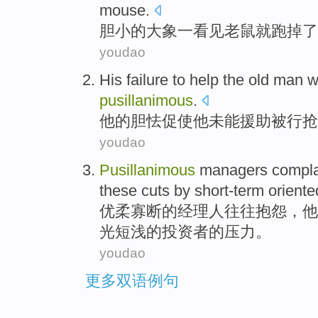
mouse
.
胆小
的
大象
一看见
老鼠
就跑
掉了
youdao
His
failure
to
help
the
old man
w
pusillanimous
.
他
的
胆怯
促使他
未能
援助
被行抢
youdao
Pusillanimous
managers
compl
these
cuts
by
short-term
orient
优柔寡断
的
经理人
往往
抱怨
，
他
光
短浅
的
投资者
的压力。
youdao
更多双语例句